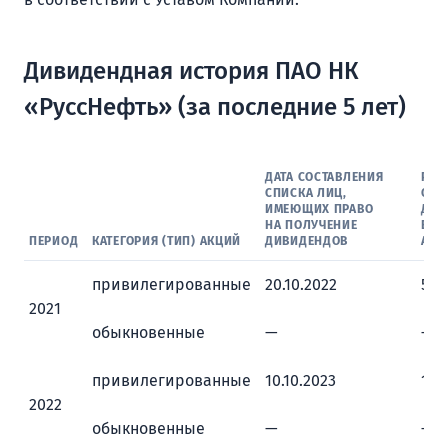
Дивидендная история ПАО НК
«РуссНефть» (за последние 5 лет)
ДАТА СОСТАВЛЕНИЯ
РАЗ
СПИСКА ЛИЦ,
ОБЪ
ИМЕЮЩИХ ПРАВО
ДИВ
НА ПОЛУЧЕНИЕ
В Р
ПЕРИОД
КАТЕГОРИЯ (ТИП) АКЦИЙ
ДИВИДЕНДОВ
АКЦ
привилегированные
20.10.2022
50,
2021
обыкновенные
—
—
привилегированные
10.10.2023
106
2022
обыкновенные
—
—