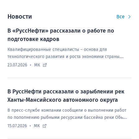
Новости
Все
В «РуссНефти» рассказали о работе по
подготовке кадров
Квалифицированные специалисты – основа для
технологического развития и роста экономики страны.
Профессионалы, мастера своего дела – это движущая сила
23.07.2026
МК
предприятий любых отраслей экономики.
В РуссНефти рассказали о зарыблении рек
Ханты-Мансийского автономного округа
В пресс-службе компании сообщили о выполнении работ
по пополнению рыбными ресурсами бассейна реки Обь.
Был осуществлен выпуск молоди нельмы и муксуна
15.07.2026
МК
численностью 80,5 тыс. мальков.