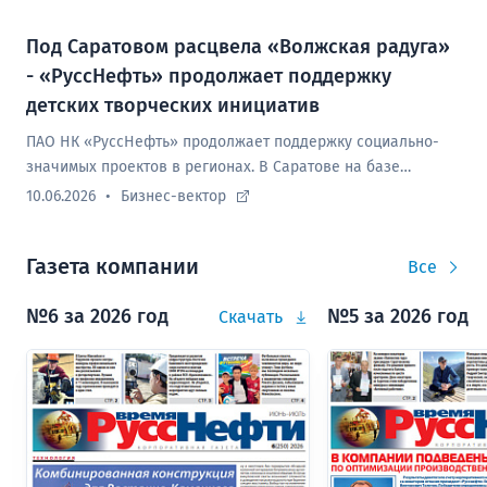
Под Саратовом расцвела «Волжская радуга»
- «РуссНефть» продолжает поддержку
детских творческих инициатив
ПАО НК «РуссНефть» продолжает поддержку социально-
значимых проектов в регионах. В Саратове на базе
оздоровительного центра «Ровесник» под патронатом
10.06.2026
Бизнес-вектор
Компании стартовал, ставший уже традиционным, проект
«Волжская радуга 2026».
Газета компании
Все
№6 за 2026 год
№5 за 2026 год
Скачать