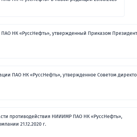
ПАО НК «РуссНефть», утвержденный Приказом Президен
ции ПАО НК «РуссНефть», утвержденное Советом директ
асти противодействия НИИИМР ПАО НК «РуссНефть»,
пании 21.12.2020 г.