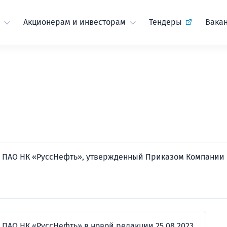
Акционерам и инвесторам
Тендеры
Вака
 ПАО НК «РуссНефть», утвержденный Приказом Компании
АО НК «РуссНефть» в новой редакции 25.08.2023