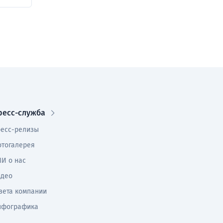
ресс-служба
есс-релизы
тогалерея
И о нас
идео
зета компании
нфографика