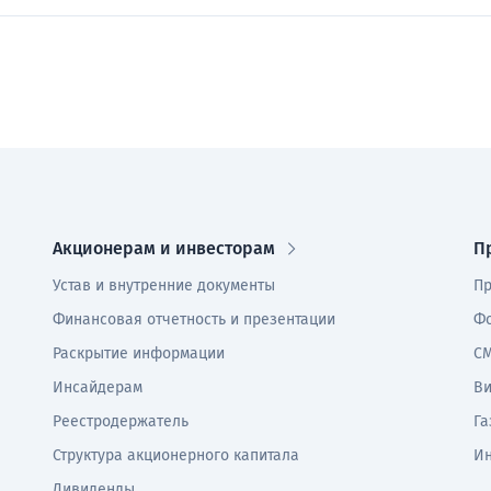
Акционерам и инвесторам
П
Устав и внутренние документы
Пр
Финансовая отчетность и презентации
Фо
Раскрытие информации
СМ
Инсайдерам
В
Реестродержатель
Га
Структура акционерного капитала
И
Дивиденды