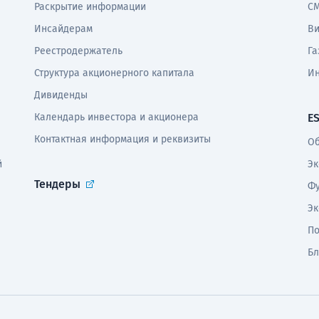
Раскрытие информации
СМ
Инсайдерам
В
Реестродержатель
Га
Структура акционерного капитала
И
Дивиденды
Календарь инвестора и акционера
E
Контактная информация и реквизиты
Об
й
Эк
Тендеры
Фу
Эк
По
Бл