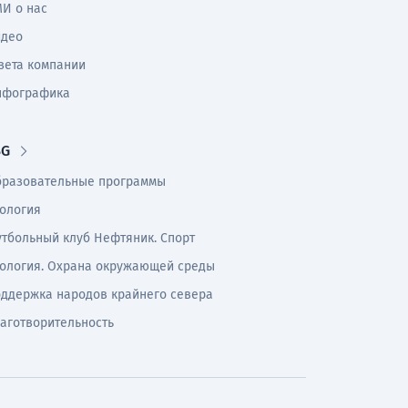
И о нас
идео
зета компании
нфографика
SG
разовательные программы
ология
тбольный клуб Нефтяник. Спорт
ология. Охрана окружающей среды
ддержка народов крайнего севера
аготворительность