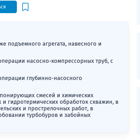
ься
же подъемного агрегата, навесного и
операции насосно-компрессорных труб, с
операции глубинно-насосного
мпонирующих смесей и химических
х и гидротермических обработок скважин, в
ельских и прострелочных работ, в
обовании турбобуров и забойных