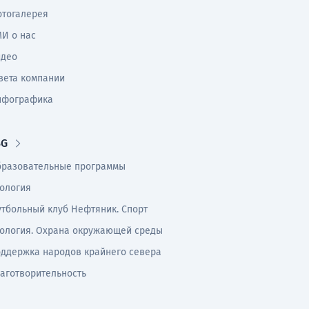
тогалерея
И о нас
идео
зета компании
нфографика
SG
разовательные программы
ология
тбольный клуб Нефтяник. Спорт
ология. Охрана окружающей среды
ддержка народов крайнего севера
аготворительность