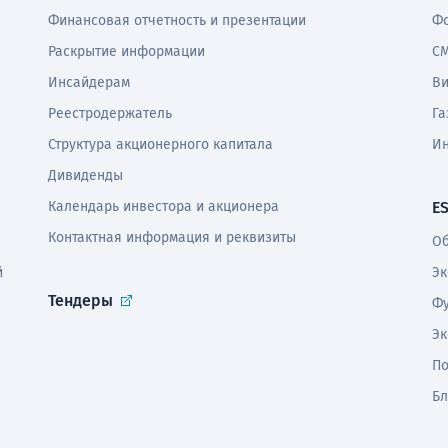
Финансовая отчетность и презентации
Фо
Раскрытие информации
СМ
Инсайдерам
В
Реестродержатель
Га
Структура акционерного капитала
И
Дивиденды
Календарь инвестора и акционера
E
Контактная информация и реквизиты
Об
й
Эк
Тендеры
Фу
Эк
По
Бл