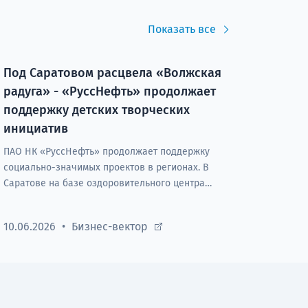
Показать все
Под Саратовом расцвела «Волжская
радуга» - «РуссНефть» продолжает
поддержку детских творческих
инициатив
ПАО НК «РуссНефть» продолжает поддержку
социально-значимых проектов в регионах. В
Саратове на базе оздоровительного центра
«Ровесник» под патронатом Компании стартовал,
ставший уже традиционным, проект «Волжская
10.06.2026
Бизнес-вектор
радуга 2026».