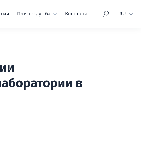
Язык
нсии
Пресс-служба
Контакты
RU
нии
лаборатории в