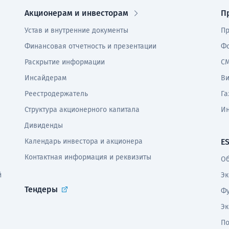
Акционерам и инвесторам
П
Устав и внутренние документы
Пр
Финансовая отчетность и презентации
Фо
Раскрытие информации
СМ
Инсайдерам
В
Реестродержатель
Га
Структура акционерного капитала
И
Дивиденды
Календарь инвестора и акционера
E
Контактная информация и реквизиты
Об
й
Эк
Тендеры
Фу
Эк
По