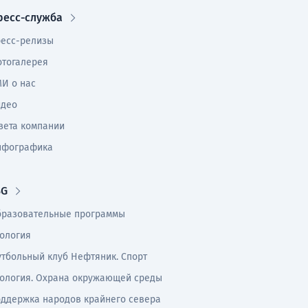
ресс-служба
есс-релизы
тогалерея
И о нас
идео
зета компании
нфографика
SG
разовательные программы
ология
тбольный клуб Нефтяник. Спорт
ология. Охрана окружающей среды
ддержка народов крайнего севера