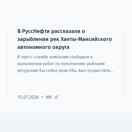
В РуссНефти рассказали о
зарыблении рек Ханты-Мансийского
автономного округа
В пресс-службе компании сообщили о
выполнении работ по пополнению рыбными
ресурсами бассейна реки Обь. Был осуществлен
выпуск молоди нельмы и муксуна численностью
80,5 тыс. мальков.
15.07.2026
МК